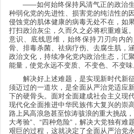
——如何始终保持风清气正的政治生
种弱化党的先进性、损害党的纯洁性的
侵蚀党的肌体健康的病毒无处不在，如
打扫政治灰尘，久而久之必将积重难返
意识、底线思维，始终保持刀刃向内的
骨、排毒杀菌、祛病疗伤、去腐生肌，
政治文化，持续净化党内政治生态，汇
能量，使党永远不变质、不变色、不变味
解决好上述难题，是实现新时代新征
须迈过的一道坎，是全面从严治党适应
下的硬骨头。面对全面建成社会主义现
现代化全面推进中华民族伟大复兴的崇
路上风高浪急甚至惊涛骇浪的重大挑战，
大考验”、“四种危险”，解决大党独有难
艰巨的过程，这就决定了全面从严治党