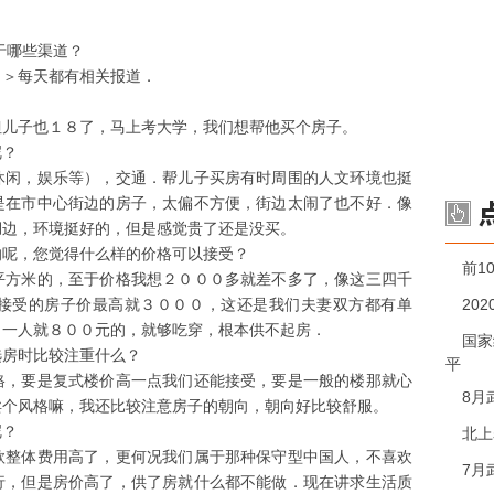
于哪些渠道？
＞＞每天都有相关报道．
但儿子也１８了，马上考大学，我们想帮他买个房子。
呢？
休闲，娱乐等），交通．帮儿子买房有时周围的人文环境也挺
是在市中心街边的房子，太偏不方便，街边太闹了也不好．像
湖边，环境挺好的，但是感觉贵了还是没买。
的呢，您觉得什么样的价格可以接受？
前1
平方米的，至于价格我想２０００多就差不多了，像这三四千
20
接受的房子价最高就３０００，这还是我们夫妻双方都有单
月一人就８００元的，就够吃穿，根本供不起房．
国家
选房时比较注重什么？
平
格，要是复式楼价高一点我们还能接受，要是一般的楼那就心
8月
卖个风格嘛，我还比较注意房子的朝向，朝向好比较舒服。
呢？
北上
款整体费用高了，更何况我们属于那种保守型中国人，不喜欢
7月
行，但是房价高了，供了房就什么都不能做．现在讲求生活质