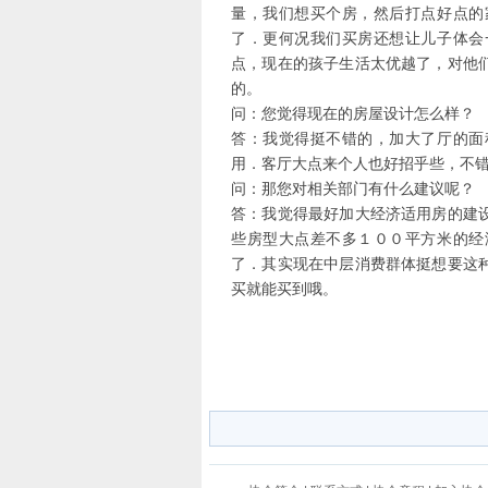
量，我们想买个房，然后打点好点的
了．更何况我们买房还想让儿子体会
点，现在的孩子生活太优越了，对他
的。
问：您觉得现在的房屋设计怎么样？
答：我觉得挺不错的，加大了厅的面
用．客厅大点来个人也好招乎些，不
问：那您对相关部门有什么建议呢？
答：我觉得最好加大经济适用房的建
些房型大点差不多１００平方米的经
了．其实现在中层消费群体挺想要这
买就能买到哦。