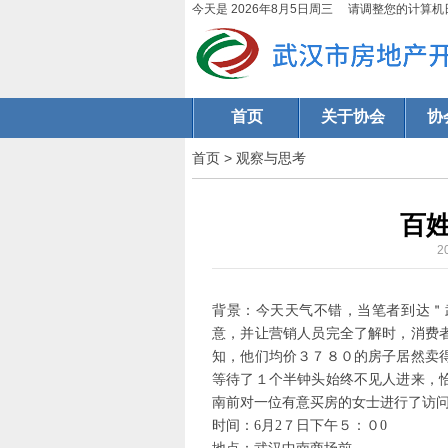
今天是 2026年8月5日周三 请调整您的计算机
首页
关于协会
协
首页
>
观察与思考
百
2
背景：今天天气不错，当笔者到达＂
意，并让营销人员完全了解时，消费
知，他们均价３７８０的房子居然卖
等待了１个半钟头始终不见人进来，
南前对一位有意买房的女士进行了访
时间：6月2７日下午５：０0