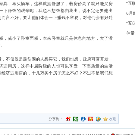
“互
家具，再买辆车，这样就挺舒服了，若房价高了就只能买房
一下赚钱的艰辛呢，我也不想钱都由我出，说不定还要他出
6月
们而言不好，要让他们体会一下赚钱不容易，对他们会有好处
“五
仲量
积，减小了卧室面积．本来卧室就只是休息的地方，大了没
错。
设，不仅仅是最贫困的人想买它，我们也想，政府可否开发一
济适用房，这样中层阶级的人也可以享受一下高质量的生活
种经济适用房的，十几万买个房子怎么不好？不过不是我们想
分享到：
收藏