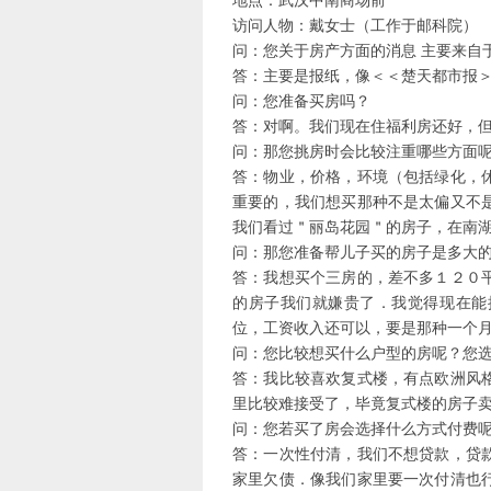
地点：武汉中南商场前
访问人物：戴女士（工作于邮科院）
问：您关于房产方面的消息 主要来自
答：主要是报纸，像＜＜楚天都市报
问：您准备买房吗？
答：对啊。我们现在住福利房还好，
问：那您挑房时会比较注重哪些方面
答：物业，价格，环境（包括绿化，
重要的，我们想买那种不是太偏又不
我们看过＂丽岛花园＂的房子，在南
问：那您准备帮儿子买的房子是多大
答：我想买个三房的，差不多１２０
的房子我们就嫌贵了．我觉得现在能
位，工资收入还可以，要是那种一个
问：您比较想买什么户型的房呢？您
答：我比较喜欢复式楼，有点欧洲风
里比较难接受了，毕竟复式楼的房子
问：您若买了房会选择什么方式付费
答：一次性付清，我们不想贷款，贷
家里欠债．像我们家里要一次付清也