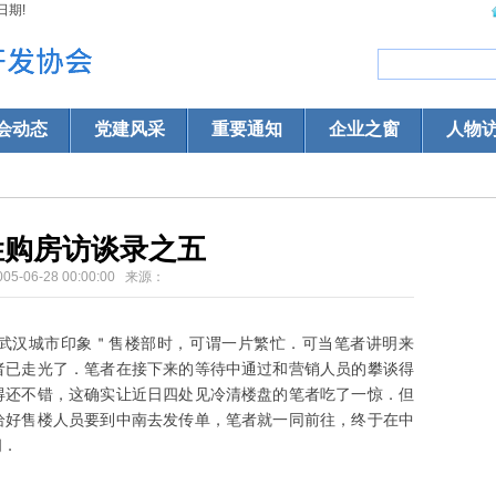
日期!
会动态
党建风采
重要通知
企业之窗
人物
姓购房访谈录之五
005-06-28 00:00:00 来源：
武汉城市印象＂售楼部时，可谓一片繁忙．可当笔者讲明来
者已走光了．笔者在接下来的等待中通过和营销人员的攀谈得
得还不错，这确实让近日四处见冷清楼盘的笔者吃了一惊．但
恰好售楼人员要到中南去发传单，笔者就一同前往，终于在中
问．